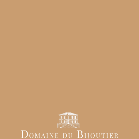
Le saviez-vous ?
Pour vous proposer ce qu’il y a de mieux,
nous vous suggérerons également les services de notre
décoratrice professionnelle exclusive. Habituées aux
réceptions professionnelles, notre décoratrice “Jour J” vous
présentera différents styles de décorations à la fois formel
mais élégant pour conserver l’image prestigieuse de votre
entreprise.
Contactez notre service commercial dès à présent pour
obtenir votre devis personnalisé et prendre contact avec nos
différents prestataires pour débuter l’organisation. Nous
sommes à votre écoute directement par téléphone au
06.53.24.67.12 ou bien par e-mail à
contact@domainedubijoutier.com.
Vous pouvez également
consulter notre site internet pour une visite virtuelle du
domaine et vous projeter dans ce lieu.
Partager l'article
ARTICLE PRÉCÉDENT
SUIVANT
Quelle décoration de mariage choisir dans notre grand domaine en Provence ?￼
Ouverture de notre Domaine de Mariage Provençal de luxe dans le sud de la France