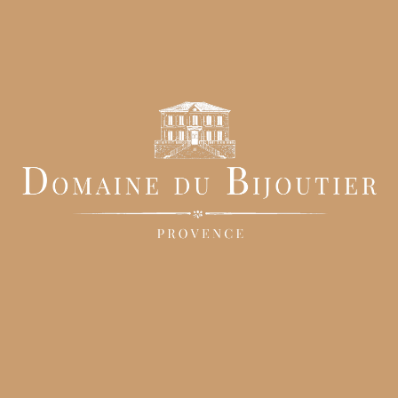
cine privatisée avec de grands salons de jardins et bains soleil pour
ge.
ception qu’est votre mariage soit une véritable réussite. De plus, nous
tenaires exclusifs sur place.
 d’Avignon
 visite gratuite des lieux, vous avez été émus et subjugués par la
ez votre amour pour l’éternité.
ré que l’organisation d’un mariage sur-mesure de rêve n’était pas chos
ortunité de trouver des prestataires de qualité en simplifiant certaines de
 confiance avec lesquels vous pourrez partager vos nombreuses idées pou
tion pour votre repas, vin d’honneur et brunch de lendemain de mariage
 mariages vous proposera des prestations personnalisables selon vos
honneur, menu gastronomique pour votre repas et brunch complet de
tre choix parmi toutes ces offres…