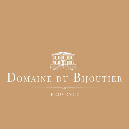
Maintenant que le décor est posé, que vous vous imaginez dans
notre
grand domaine de mariage en Provence
, découvrez
quelques-unes de nos installations sur place. Des installations
desquelles vous profiterez tout au long de votre week-end de
mariage avec vos invités.
Laissez-vous surprendre par notre
grande piscine
, trônant dans l
parc de notre domaine. Un
magnifique bassin de baignade
autour duquel vous pourrez organiser différentes étapes de votre
cérémonie. Idéal pour partager votre
vin d’honneur
avec
l’ensemble de vos convives tout en restant au frais, vous aimerez
ce moment mêlant convivialité et élégance.
Pour toujours plus de plaisir et de détente, notre piscine est
entièrement équipée du nécessaire pour vous relaxer… Tables et
chaises, transats pour un dernier bain de soleil avant votre dépar
Vous apprécierez le calme et la tranquillité qui s’en dégage
naturellement.
Et parce que chaque seconde votre mariage compte, profitez de