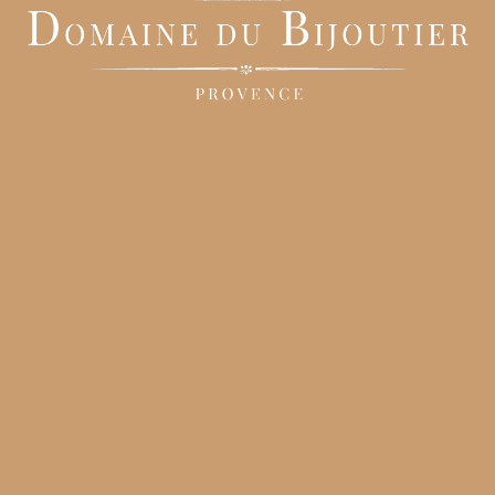
és, décoration, … Notre prestataire exclusif pour la décoration de
notre
ption
et pour notre
espace de cérémonie laïque en 2025
Jour J
gner.
stataires de confiance avec qui nous aimons travailler et qui se feront u
 en 2025 dans un domaine en Provence
. Photographe, coiffeur, DJ,
traiteur
Casa Del Papa
. De haut standing, le chef et son équipe sauront
les papilles de vos convives ainsi qu’un service de qualité digne des
eurs jours en Provence
nt car ils permettent de pleinement profiter de vos proches, les mariage
 dans les
tendances pour la saison 2025.
 cher, d’organiser plusieurs moments clés sur 2 ou 3 jours et ainsi
des membres de votre famille ou de votre entourage qui habitent loin, ce
de mariage
au cœur de la nature provençale, lors de sa location, vous es
4h jusqu’au dimanche 17h). Sachez, qu’il est également possible de
itez en fonction des disponibilités de notre lieu de réception pour votre